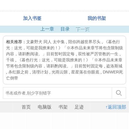
加入书签
我的书架
上一章
目录
下一页
相关推荐：
文豪野犬 同人 太中集
,
陪你跨越世界尽头
,
《暮色行
光：这光，可能是我撩来的！》「※本作品未来章节将包含限制级
内容，请斟酌阅读。」目前暂时固定每
,
双性被严厉管教的一生
,
千禧
,
《暮色行光：这光，可能是我撩来的！》「※本作品未来章
节将包含限制级内容，请斟酌阅读。」目前暂时固定每
,
盗洛斯城
,
杀红眼之前
,
清理计划
,
光雨云隙
,
星星落在你眼底
,
DNIWER死
亡倒带
首页
电脑版
书架
足迹
↑返回顶部