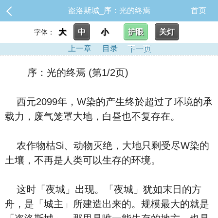
盗洛斯城_序：光的终焉
首页
大
中
小
护眼
关灯
字体：
上一章
目录
下一页
序：光的终焉 (第1/2页)
西元2099年，W染的产生终於超过了环境的承
载力，废气笼罩大地，白昼也不复存在。
农作物枯Si、动物灭绝，大地只剩受尽W染的
土壤，不再是人类可以生存的环境。
这时「夜城」出现。「夜城」犹如末日的方
舟，是「城主」所建造出来的。规模最大的就是