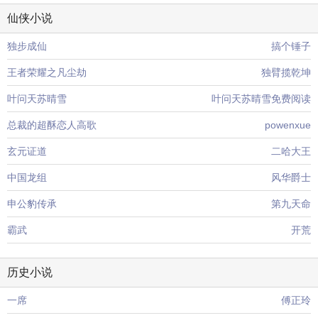
仙侠小说
独步成仙
搞个锤子
王者荣耀之凡尘劫
独臂揽乾坤
叶问天苏晴雪
叶问天苏晴雪免费阅读
总裁的超酥恋人高歌
powenxue
玄元证道
二哈大王
中国龙组
风华爵士
申公豹传承
第九天命
霸武
开荒
历史小说
一席
傅正玲