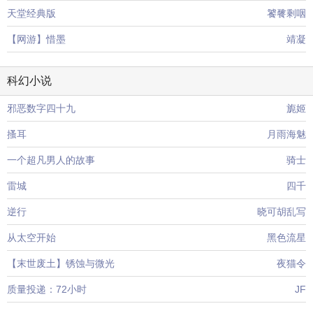
天堂经典版
饕餮剩咽
【网游】惜墨
靖凝
科幻小说
邪恶数字四十九
旎姬
搔耳
月雨海魅
一个超凡男人的故事
骑士
雷城
四千
逆行
晓可胡乱写
从太空开始
黑色流星
【末世废土】锈蚀与微光
夜猫令
质量投递：72小时
JF