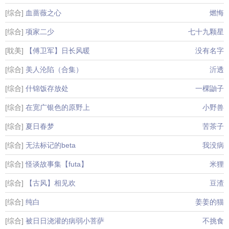
[综合]
血蔷薇之心
燃悔
[综合]
项家二少
七十九颗星
[耽美]
【傅卫军】日长风暖
没有名字
[综合]
美人沦陷（合集）
沂透
[综合]
什锦饭存放处
一棵鼬子
[综合]
在宽广银色的原野上
小野兽
[综合]
夏日春梦
苦茶子
[综合]
无法标记的beta
我没病
[综合]
怪谈故事集【futa】
米狸
[综合]
【古风】相见欢
豆渣
[综合]
纯白
姜姜的猫
[综合]
被日日浇灌的病弱小菩萨
不挑食