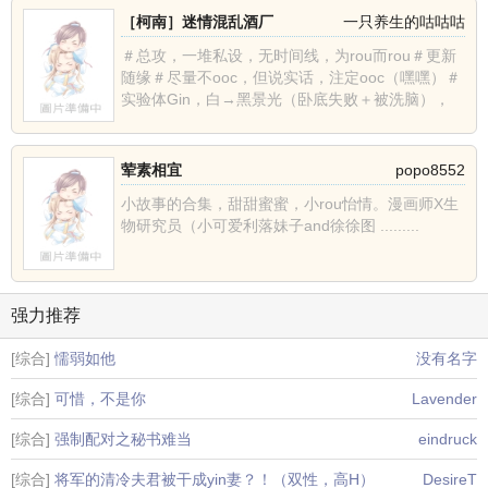
［柯南］迷情混乱酒厂
一只养生的咕咕咕
＃总攻，一堆私设，无时间线，为rou而rou＃更新
随缘＃尽量不ooc，但说实话，注定ooc（嘿嘿）＃
实验体Gin，白→黑景光（卧底失败＋被洗脑），
从......
荤素相宜
popo8552
小故事的合集，甜甜蜜蜜，小rou怡情。漫画师X生
物研究员（小可爱利落妹子and徐徐图 .........
强力推荐
[综合]
懦弱如他
没有名字
[综合]
可惜，不是你
Lavender
[综合]
强制配对之秘书难当
eindruck
[综合]
将军的清冷夫君被干成yin妻？！（双性，高H）
DesireT