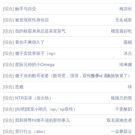
[综合]
触手与自交
梅凉欣
[综合]
被发现双性身份后
无名咸鱼
[综合]
我的校霸弟弟总是茶里茶气
榴莲最好吃
[综合]
看你不爽很久了
露楣
[综合]
傻子卖批养孩子（np）
冰点
[综合]
星际元帅的小Omega
埃琳娜
[综合]
傻子攻的酷哥老婆（酷哥受，强强，双性生子，高h）
致命id（虫族恢复了）
[综合]
恶瘾
绯
[综合]
NTR实录（攻出轨）
格陵兰的熊
[综合]
[向哨]团宠小哨兵（sp／np双性）
干姜酸奶
[综合]
我和师尊纠缠不清的那些事儿
取名困难患者
[综合]
景行行止（abo）
一朵蘑菇云