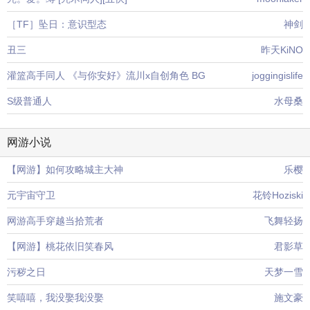
［TF］坠日：意识型态
神剑
丑三
昨天KiNO
灌篮高手同人 《与你安好》流川x自创角色 BG
joggingislife
S级普通人
水母桑
网游小说
【网游】如何攻略城主大神
乐樱
元宇宙守卫
花铃Hoziski
网游高手穿越当拾荒者
飞舞轻扬
【网游】桃花依旧笑春风
君影草
污秽之日
天梦一雪
笑嘻嘻，我没娶我没娶
施文豪