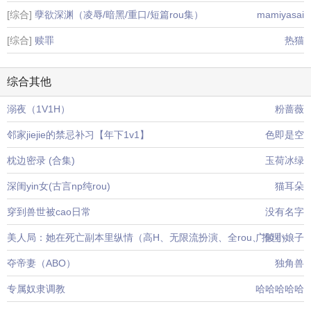
[综合]
孽欲深渊（凌辱/暗黑/重口/短篇rou集）
mamiyasai
[综合]
赎罪
热猫
综合其他
溺夜（1V1H）
粉蔷薇
邻家jiejie的禁忌补习【年下1v1】
色即是空
枕边密录 (合集)
玉荷冰绿
深闺yin女(古言np纯rou)
猫耳朵
穿到兽世被cao日常
没有名字
美人局：她在死亡副本里纵情（高H、无限流扮演、全rou、推理）
广陵小娘子
夺帝妻（ABO）
独角兽
专属奴隶调教
哈哈哈哈哈