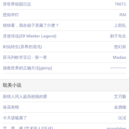
异世界校园日志
76671
悠焰华灯
RAI
猜猜看，我在箱子里藏了什麽？
上部乱
灵使传说(Elf Wielder Legend)
刷子先生
剣仙转生(异界的混沌)
悠幻辰
苏马列欧夺宝记 - 第一章
Madias
拯救世界的正确方法[gb/np]
一一一一
耽美小说
新猎人同人超高校级的爱
艾刃骸
洛花有晴
金酒穗
今天该嗑腐了
沅渃
咒。爱。缚 [咒术同人][五伏]
moonlaker