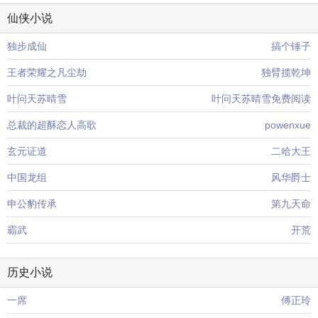
仙侠小说
独步成仙
搞个锤子
王者荣耀之凡尘劫
独臂揽乾坤
叶问天苏晴雪
叶问天苏晴雪免费阅读
总裁的超酥恋人高歌
powenxue
玄元证道
二哈大王
中国龙组
风华爵士
申公豹传承
第九天命
霸武
开荒
历史小说
一席
傅正玲