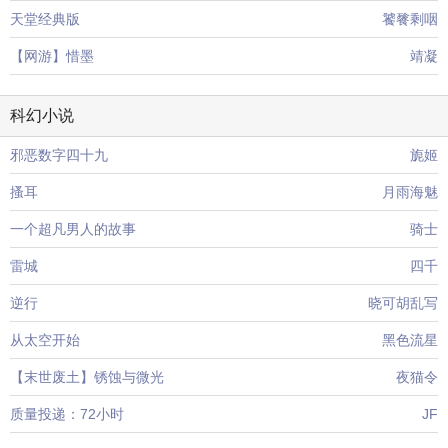
天堂经典版
饕餮剩咽
【网游】惜墨
靖凝
科幻小说
邪恶数字四十九
旎姬
搔耳
月雨海魅
一个超凡男人的故事
骑士
雷城
四千
逆行
晓可胡乱写
从太空开始
黑色流星
【末世废土】锈蚀与微光
夜猫令
质量投递：72小时
JF