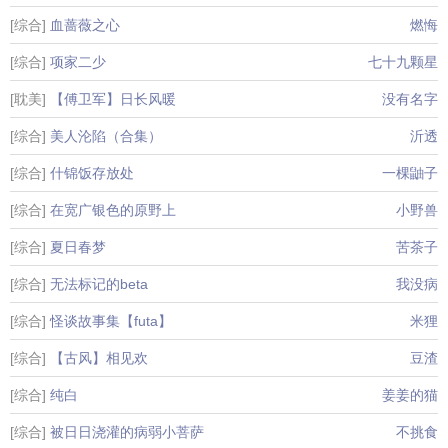
[综合]
血蔷薇之心
燃悔
[综合]
项家二少
七十九颗星
[耽美]
【傅卫军】日长风暖
没有名字
[综合]
美人沦陷（合集）
沂透
[综合]
什锦饭存放处
一棵鼬子
[综合]
在宽广银色的原野上
小野兽
[综合]
夏日春梦
苦茶子
[综合]
无法标记的beta
我没病
[综合]
怪谈故事集【futa】
米狸
[综合]
【古风】相见欢
豆渣
[综合]
纯白
姜姜的猫
[综合]
被日日浇灌的病弱小菩萨
不挑食