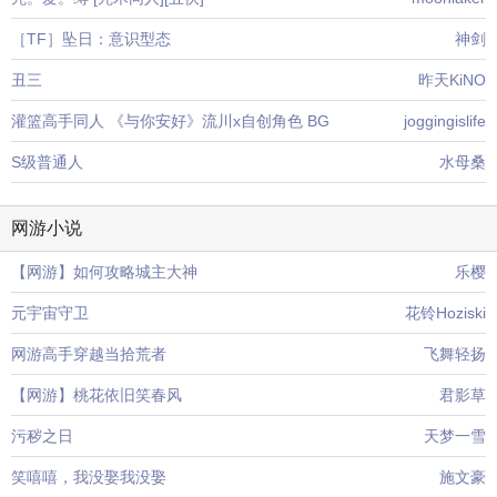
［TF］坠日：意识型态
神剑
丑三
昨天KiNO
灌篮高手同人 《与你安好》流川x自创角色 BG
joggingislife
S级普通人
水母桑
网游小说
【网游】如何攻略城主大神
乐樱
元宇宙守卫
花铃Hoziski
网游高手穿越当拾荒者
飞舞轻扬
【网游】桃花依旧笑春风
君影草
污秽之日
天梦一雪
笑嘻嘻，我没娶我没娶
施文豪