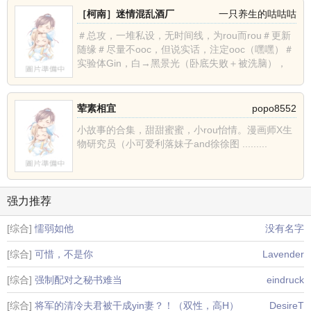
［柯南］迷情混乱酒厂
一只养生的咕咕咕
＃总攻，一堆私设，无时间线，为rou而rou＃更新
随缘＃尽量不ooc，但说实话，注定ooc（嘿嘿）＃
实验体Gin，白→黑景光（卧底失败＋被洗脑），
从......
荤素相宜
popo8552
小故事的合集，甜甜蜜蜜，小rou怡情。漫画师X生
物研究员（小可爱利落妹子and徐徐图 .........
强力推荐
[综合]
懦弱如他
没有名字
[综合]
可惜，不是你
Lavender
[综合]
强制配对之秘书难当
eindruck
[综合]
将军的清冷夫君被干成yin妻？！（双性，高H）
DesireT