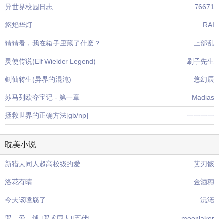
异世界校园日志
76671
悠焰华灯
RAI
猜猜看，我在箱子里藏了什麽？
上部乱
灵使传说(Elf Wielder Legend)
刷子先生
剣仙转生(异界的混沌)
悠幻辰
苏马列欧夺宝记 - 第一章
Madias
拯救世界的正确方法[gb/np]
一一一一
耽美小说
新猎人同人超高校级的爱
艾刃骸
洛花有晴
金酒穗
今天该嗑腐了
沅渃
咒。爱。缚 [咒术同人][五伏]
moonlaker