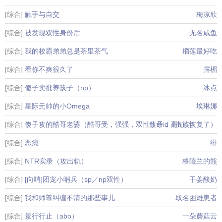
[综合]
触手与自交
梅凉欣
[综合]
被发现双性身份后
无名咸鱼
[综合]
我的校霸弟弟总是茶里茶气
榴莲最好吃
[综合]
看你不爽很久了
露楣
[综合]
傻子卖批养孩子（np）
冰点
[综合]
星际元帅的小Omega
埃琳娜
[综合]
傻子攻的酷哥老婆（酷哥受，强强，双性生子，高h）
致命id（虫族恢复了）
[综合]
恶瘾
绯
[综合]
NTR实录（攻出轨）
格陵兰的熊
[综合]
[向哨]团宠小哨兵（sp／np双性）
干姜酸奶
[综合]
我和师尊纠缠不清的那些事儿
取名困难患者
[综合]
景行行止（abo）
一朵蘑菇云