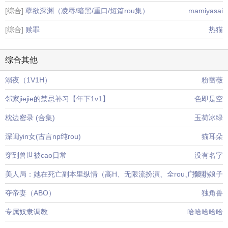
[综合]
孽欲深渊（凌辱/暗黑/重口/短篇rou集）
mamiyasai
[综合]
赎罪
热猫
综合其他
溺夜（1V1H）
粉蔷薇
邻家jiejie的禁忌补习【年下1v1】
色即是空
枕边密录 (合集)
玉荷冰绿
深闺yin女(古言np纯rou)
猫耳朵
穿到兽世被cao日常
没有名字
美人局：她在死亡副本里纵情（高H、无限流扮演、全rou、推理）
广陵小娘子
夺帝妻（ABO）
独角兽
专属奴隶调教
哈哈哈哈哈