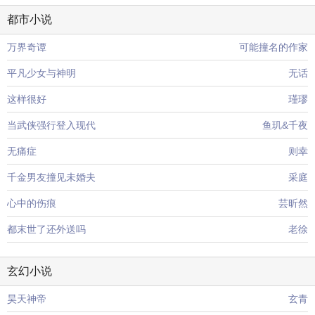
都市小说
万界奇谭
可能撞名的作家
平凡少女与神明
无话
这样很好
瑾璆
当武侠强行登入现代
鱼玑&千夜
无痛症
则幸
千金男友撞见未婚夫
采庭
心中的伤痕
芸昕然
都末世了还外送吗
老徐
玄幻小说
昊天神帝
玄青