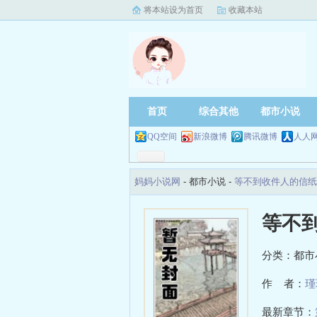
将本站设为首页
收藏本站
首页
综合其他
都市小说
QQ空间
新浪微博
腾讯微博
人人
妈妈小说网
- 都市小说 -
等不到收件人的信纸
等不
分类：都市
作 者：
瑾
最新章节：