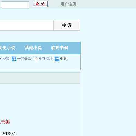
：
用户注册
历史小说
其他小说
临时书架
的搜狐
一键分享
复制网址
更多
入书架
2:16:51