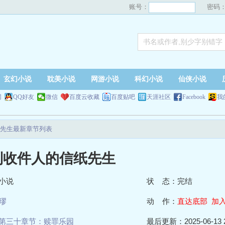
账号：
密码
玄幻小说
耽美小说
网游小说
科幻小说
仙侠小说
网
QQ好友
微信
百度云收藏
百度贴吧
天涯社区
Facebook
我
先生最新章节列表
到收件人的信纸先生
小说
状 态：完结
璆
动 作：
直达底部
加
第三十章节：赎罪乐园
最后更新：2025-06-13 2