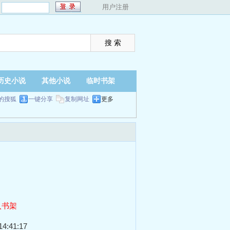
：
用户注册
历史小说
其他小说
临时书架
的搜狐
一键分享
复制网址
更多
入书架
4:41:17