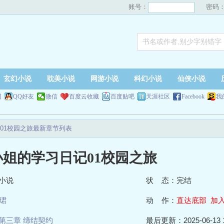
账号：
密码
玄幻小说
耽美小说
网游小说
科幻小说
仙侠小说
网
QQ好友
微信
百度云收藏
百度贴吧
天涯社区
Facebook
我
01校园之旅最新章节列表
小姐的学习日记01校园之旅
小说
状 态：完结
珺
动 作：
直达底部
加
第三章 缔结契约
最后更新：2025-06-13 1