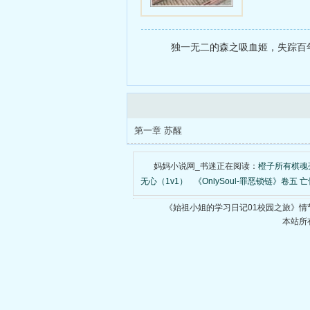
独一无二的森之吸血姬，失踪百年
第一章 苏醒
妈妈小说网_书迷正在阅读：
橙子所有棋魂
无心（1v1）
《OnlySoul-罪恶锁链》卷五 亡
《始祖小姐的学习日记01校园之旅》
本站所