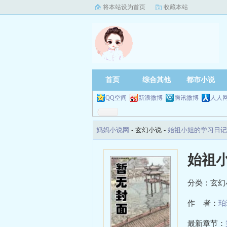
将本站设为首页
收藏本站
首页
综合其他
都市小说
QQ空间
新浪微博
腾讯微博
人人
妈妈小说网
- 玄幻小说 -
始祖小姐的学习日记
始祖
分类：玄幻
作 者：
珀
最新章节：