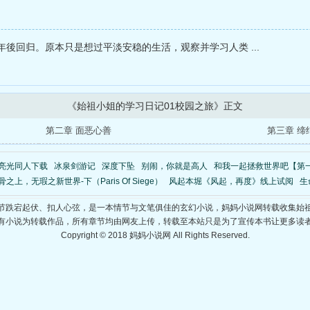
後回归。原本只是想过平淡安稳的生活，观察并学习人类 ...
《始祖小姐的学习日记01校园之旅》正文
第二章 面恶心善
第三章 缔
亮光同人下载
冰泉剑游记
深度下坠
别闹，你就是高人
和我一起拯救世界吧【第
骨之上，无瑕之新世界-下（Paris Of Siege）
风起本堀《风起，再度》线上试阅
生
情节跌宕起伏、扣人心弦，是一本情节与文笔俱佳的玄幻小说，妈妈小说网转载收集始祖
有小说为转载作品，所有章节均由网友上传，转载至本站只是为了宣传本书让更多读
Copyright © 2018 妈妈小说网 All Rights Reserved.