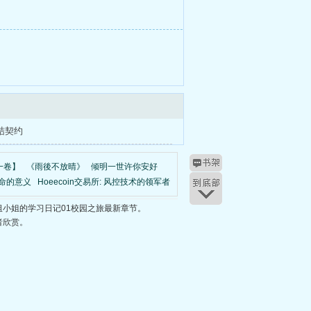
结契约
一卷】
《雨後不放晴》
倾明一世许你安好
命的意义
Hoeecoin交易所: 风控技术的领军者
小姐的学习日记01校园之旅最新章节。
者欣赏。