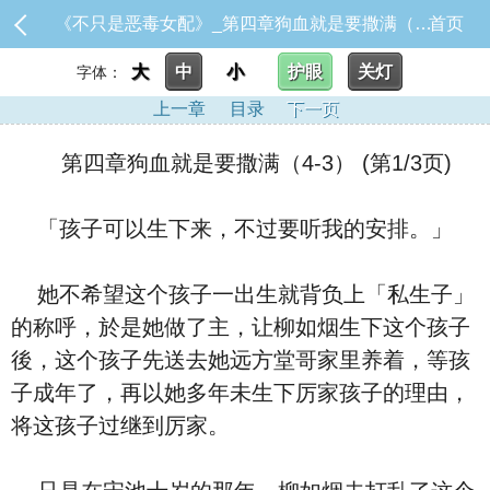
《不只是恶毒女配》_第四章狗血就是要撒满（4-3）
首页
大
中
小
护眼
关灯
字体：
上一章
目录
下一页
第四章狗血就是要撒满（4-3） (第1/3页)
「孩子可以生下来，不过要听我的安排。」
她不希望这个孩子一出生就背负上「私生子」
的称呼，於是她做了主，让柳如烟生下这个孩子
後，这个孩子先送去她远方堂哥家里养着，等孩
子成年了，再以她多年未生下厉家孩子的理由，
将这孩子过继到厉家。