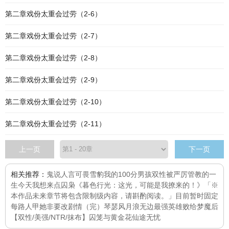
第二章戏份太重会过劳（2-6）
第二章戏份太重会过劳（2-7）
第二章戏份太重会过劳（2-8）
第二章戏份太重会过劳（2-9）
第二章戏份太重会过劳（2-10）
第二章戏份太重会过劳（2-11）
上一页
下一页
相关推荐：
鬼说人言可畏
雪豹
我的100分男孩
双性被严厉管教的一
生
今天我想来点
囚枭
《暮色行光：这光，可能是我撩来的！》「※
本作品未来章节将包含限制级内容，请斟酌阅读。」目前暂时固定
每
路人甲她非要改剧情（完）
琴瑟风月浪无边
最强英雄败给梦魔后
【双性/美强/NTR/抹布】
囚笼与黄金花
仙途无忧