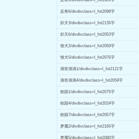
反将6/divdivclass=l_fot2098字
炽天3/divdivclass=l_fot2135字
炽天6/divdivclass=l_fot2053字
雏犬2/divdivclass=l_fot2059字
雏犬5/divdivclass=l_fot2076字
滴答滴滴1/divdivclass=l_fot2121字
滴答滴滴4/divdivclass=l_fot2059字
校园1/divdivclass=l_fot2075字
校园4/divdivclass=l_fot2024字
校园7/divdivclass=l_fot2057字
梦魇2/divdivclass=l_fot2165字
梦魇5/divdivclass=l_fot2080字