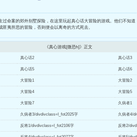
生过命案的郊外别墅探险，在这里玩起真心话大冒险的游戏。他们不知道
成匪夷所思的冒险，否则便会以离奇的方式死去。
《真心游戏[微恐h]》正文
真心话2
真心话3
真心话5
真心话6
大冒险1
大冒险2
大冒险4
大冒险5
大冒险7
久病者1
久病者3/divdivclass=l_fot2025字
久病者4/div
反将1/divdivclass=l_fot2106字
反将2/divdi
反将4/divdivclass=l_fot2077字
反将5/divdi