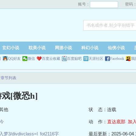
账号：
密码
玄幻小说
耽美小说
网游小说
科幻小说
仙侠小说
网
QQ好友
微信
百度云收藏
百度贴吧
天涯社区
Facebook
我
新章节列表
戏[微恐h]
其他
状 态：连载
今
动 作：
直达底部
加
入梦3/divdivclass=l_fot2116字
最后更新：2025-06-04 1