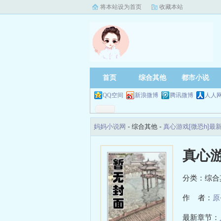
将本站设为首页
收藏本站
首页
综合其他
都市小说
QQ空间
新浪微博
腾讯微博
人人
妈妈小说网
- 综合其他 -
真心游戏[微恐h]最
真心游
分类：综合
作 者：
原
最新章节：