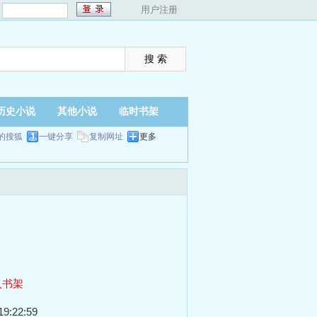
：
用户注册
历史小说
其他小说
临时书架
的搜狐
一键分享
复制网址
更多
入书架
9:22:59