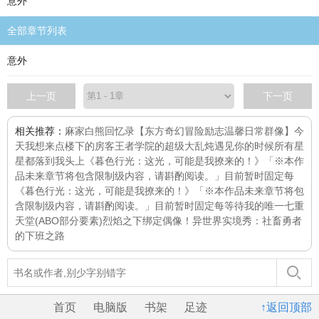
意外
全部章节列表
意外
上一页
下一页
相关推荐：
麻家白熊回忆录【东方奇幻冒险励志温馨日常群像】
今
天我想来点
楼下的房客
王者学院的超级大乱炖
遇见你的时候所有星
星都落到我头上
《暮色行光：这光，可能是我撩来的！》「※本作
品未来章节将包含限制级内容，请斟酌阅读。」目前暂时固定每
《暮色行光：这光，可能是我撩来的！》「※本作品未来章节将包
含限制级内容，请斟酌阅读。」目前暂时固定每
等待我的唯一
七重
天堂(ABO部分要素)
烈焰之下
绑定偶像！
异世界实境秀：社畜勇者
的下班之路
首页
电脑版
书架
足迹
↑返回顶部