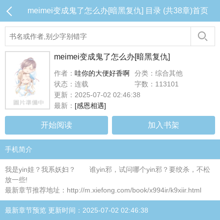
meimei变成鬼了怎么办[暗黑复仇] 目录 (共38章)
首页
meimei变成鬼了怎么办[暗黑复仇]
作者：
哇你的大便好香啊
分类：综合其他
状态：连载
字数：113101
更新：2025-07-02 02:46:38
最新：
[感恩相遇]
开始阅读
加入书架
手机简介
我是yin娃？我系妖妇？ 谁yin邪，试问哪个yin邪？要绞杀，不松
放一些!
最新章节推荐地址：http://m.xiefong.com/book/x994ir/k9xiir.html
最新章节预览 更新时间：2025-07-02 02:46:38