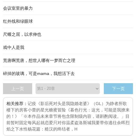
会议室里的暴力
红外线和绿眼球
尺蠖之屈，以求伸也
戏中人是我
荒唐啊荒唐，想世人哪有一梦而亡之理
碎掉的玻璃，可是mama，我想活下去
上一页
下一页
相关推荐：
记疫
《影后死对头是我隐婚老婆》（GL）
为静者所歌
楼下的房客
小蕾的星光糖蜜冒险
《暮色行光：这光，可能是我撩来
的！》「※本作品未来章节将包含限制级内容，请斟酌阅读。」目
前暂时固定每
风起就恋爱
只对你温柔
盗洛斯城
我要带你逃往余晖
烈
焰之下
水性杨花篇：糙汉的终结者，H