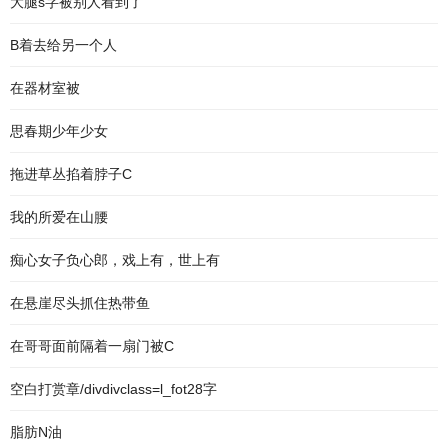
大腿s字被别人看到了
B着去给另一个人
在器材室被
思春期少年少女
拖进草丛掐着脖子C
我的所爱在山腰
痴心女子负心郎，戏上有，世上有
在悬崖尽头抓住热带鱼
在哥哥面前隔着一扇门被C
空白打赏章/divdivclass=l_fot28字
脂肪N油