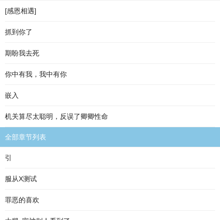
[感恩相遇]
抓到你了
期盼我去死
你中有我，我中有你
嵌入
机关算尽太聪明，反误了卿卿性命
全部章节列表
引
服从X测试
罪恶的喜欢